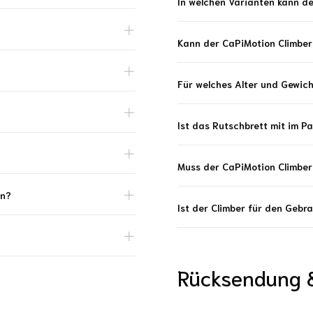
In welchen Varianten kann d
Kann der CaPiMotion Climber
Für welches Alter und Gewich
Ist das Rutschbrett mit im P
Muss der CaPiMotion Climber
en?
Ist der Climber für den Gebr
Rücksendung 